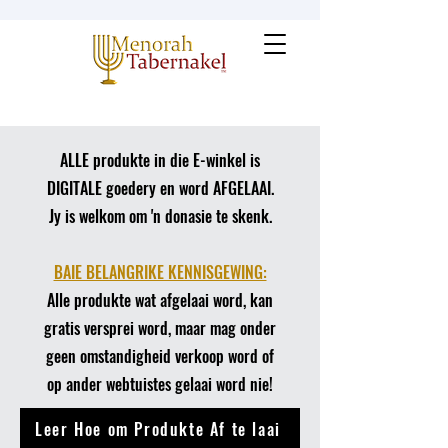
ALLE produkte in die E-winkel is
DIGITALE goedery en word AFGELAAI.
Jy is welkom om 'n donasie te skenk.
​BAIE BELANGRIKE KENNISGEWING:
Alle produkte wat afgelaai word, kan
gratis versprei word, maar mag onder
geen omstandigheid verkoop word of
op ander webtuistes gelaai word nie!
Leer Hoe om Produkte Af te laai