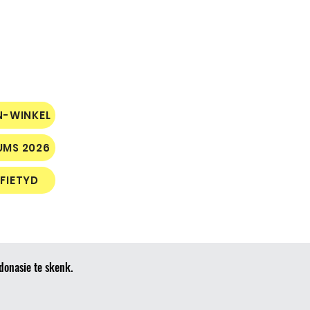
N-WINKEL
UMS 2026
FIETYD
donasie te skenk.