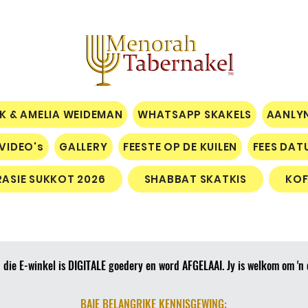
IK & AMELIA WEIDEMAN
WHATSAPP SKAKELS
AANLY
VIDEO's
GALLERY
FEESTE OP DE KUILEN
FEES DAT
RASIE SUKKOT 2026
SHABBAT SKATKIS
KOF
 die E-winkel is DIGITALE goedery en word AFGELAAI. Jy is welkom om 'n 
​BAIE BELANGRIKE KENNISGEWING: