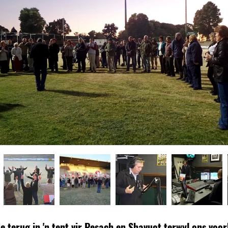
e terug in 'n tent vir Pesach en Shavuot terwyl ons voor