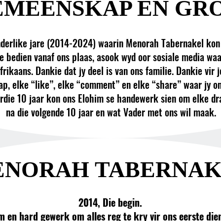
EMEENSKAP EN GR
derlike jare (2014-2024) waarin Menorah Tabernakel kon g
 bedien vanaf ons plaas, asook wyd oor sosiale media waar
frikaans. Dankie dat jy deel is van ons familie. Dankie vir 
ap, elke “like”, elke “comment” en elke “share” waar jy 
erdie 10 jaar kon ons Elohim se handewerk sien om elke dra
na die volgende 10 jaar en wat Vader met ons wil maak.
NORAH TABERNAK
2014, Die begin.
 en hard gewerk om alles reg te kry vir ons eerste di