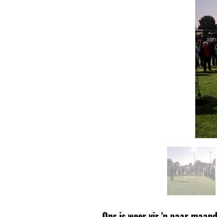
Ons is weer vir 'n paar maand