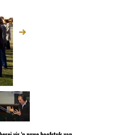
berei vir 'n nuwe hoofstuk van