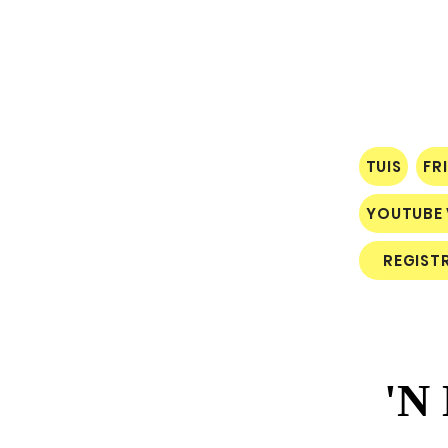
TUIS
FR
YOUTUBE 
REGIST
'N