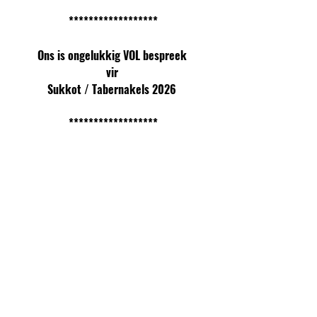
******************
Ons is ongelukkig VOL bespreek 
vir 
Sukkot / Tabernakels 2026 
******************