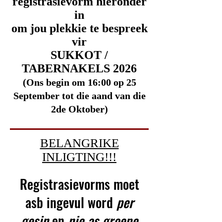
registrasievorm hieronder
in
om jou plekkie te bespreek
vir
SUKKOT /
TABERNAKELS 2026
(Ons begin om 16:00 op 25
September tot die aand van die
2de Oktober)
BELANGRIKE
INLIGTING!!!
​Registrasievorms moet
asb ingevul word
per
gesin
en
nie as groepe