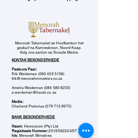
Menorah Tabernakel se Hoofkantoor het
geskuif na Kamieskroon, Noord Kaap.
Volg ons aanlyn op Sosiale Media.
KONTAK BESONDERHEDE
Pastoors Paar:
Frik Weideman (083 459 5158)
frik@menorahministries.co.za
Amelia Weideman (084 580 8233)
a.weideman@tiscali.co.za
Media:
​Charlen​é Pretorius (079 713 9975)
BANK BESONDERHEDE
Naam:
Hemivision (Pty) Ltd
Registrasie Nommer:
2019/592243/07
h/a:
Menorah Ministries